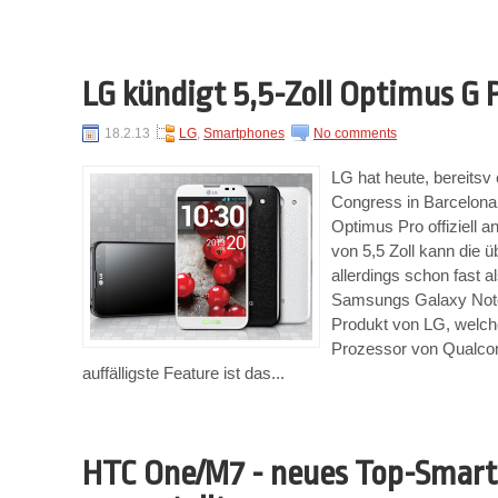
LG kündigt 5,5-Zoll Optimus G 
18.2.13
LG
,
Smartphones
No comments
LG hat heute, bereits
Congress in Barcelona
Optimus Pro offiziell a
von 5,5 Zoll kann die 
allerdings schon fast 
Samsungs Galaxy Note
Produkt von LG, welc
Prozessor von Qualco
auffälligste Feature ist das...
HTC One/M7 - neues Top-Smar