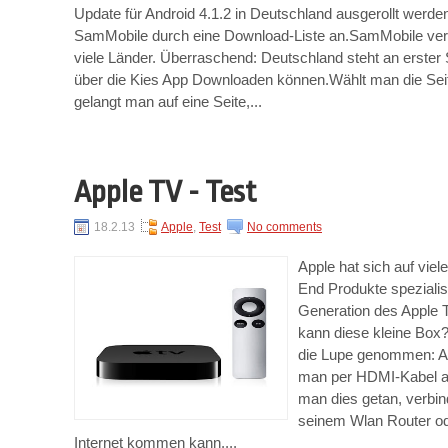
Update für Android 4.1.2 in Deutschland ausgerollt werden
SamMobile durch eine Download-Liste an.SamMobile veröf
viele Länder. Überraschend: Deutschland steht an erster 
über die Kies App Downloaden können.Wählt man die Sei
gelangt man auf eine Seite,...
Apple TV - Test
18.2.13
Apple
,
Test
No comments
Apple hat sich auf vie
End Produkte spezialisie
Generation des Apple 
kann diese kleine Box?
die Lupe genommen: App
man per HDMI-Kabel an
man dies getan, verbi
seinem Wlan Router od
Internet kommen kann....