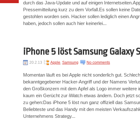
durch das Java-Update und auf einigen Internetseiten.App
Pressemitteilung kurz zu dem Vorfall.Es sollen keine Da
gestohlen worden sein. Hacker sollen lediglich einen Angri
haben, jedoch sollen auch hier keinerlei...
iPhone 5 löst Samsung Galaxy S
20.2.13
Apple
,
Samsung
No comments
Momentan läuft es bei Apple nicht sonderlich gut. Schlec
bekanntgegebener Hacker-Angriff und der Namens Verlust
den Großkonzern mit dem Apfel als Logo immer weitere i
kaum ein Gerücht zur iWatch etwas ändern. Doch jetzt s
zu gehen:Das iPhone 5 löst nun ganz offiziell das Samsu
Beliebteste und das Handy mit den meisten Verkaufszahle
Unternehmens Strategy...