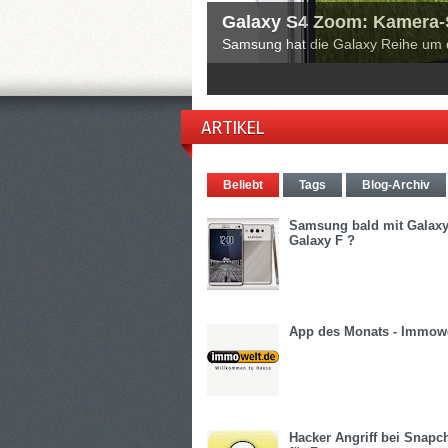
Galaxy S4 Zoom: Kamera-
Samsung hat die Galaxy Reihe um 
1
2
3
4
5
ARTIKEL
Beliebt
Tags
Blog-Archiv
Samsung bald mit Galax
Galaxy F ?
App des Monats - Immow
Hacker Angriff bei Snapch