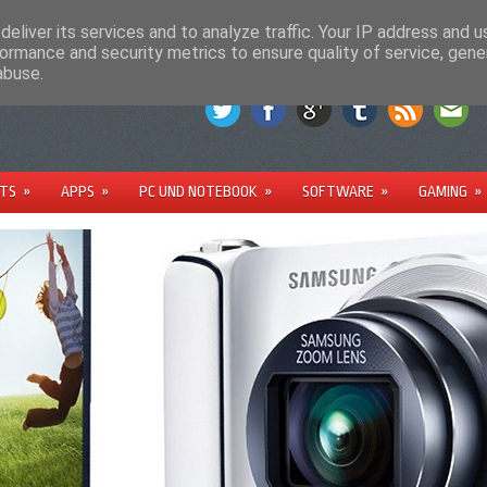
M
PARTNER
eliver its services and to analyze traffic. Your IP address and 
ormance and security metrics to ensure quality of service, gen
abuse.
TS
»
APPS
»
PC UND NOTEBOOK
»
SOFTWARE
»
GAMING
»