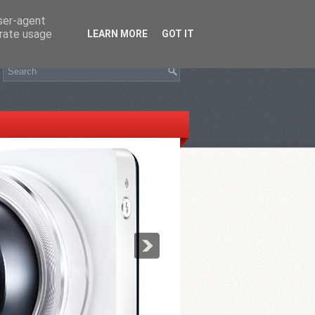
user-agent
erate usage
LEARN MORE
GOT IT