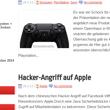
26.2.13
Konsolen
,
PlayStation
,
Sony
No comments
Es war ein Schock für 
der Präsentation der n
angeblich neue Produk
system +
choben
einem Opernhaus in Ma
stutzten die geladenen
Überraschung gab es ke
pcgames.de Hier gut z
ansonsten übersichtlich
Playstation...
ober 2014
Hacker-Angriff auf Apple
20.2.13
Apple
No comments
Nach dem chinesischen Hacker Angriff auf Facebook trifft
Riesenkonzern: Apple.Durch eine Java Sicherheitslücke s
Zugriff auf Mitarbeiterdaten zu bekommen. Diese Sicherh