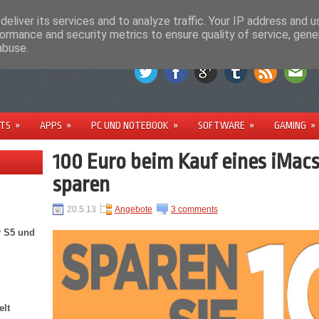
M
PARTNER
eliver its services and to analyze traffic. Your IP address and 
ormance and security metrics to ensure quality of service, gen
abuse.
TS
»
APPS
»
PC UND NOTEBOOK
»
SOFTWARE
»
GAMING
»
100 Euro beim Kauf eines iMac
sparen
20.5.13
Angebote
3 comments
y S5 und
elt