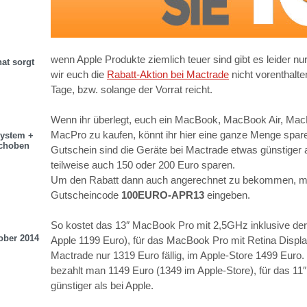
wenn Apple Produkte ziemlich teuer sind gibt es leider n
at sorgt
wir euch die
Rabatt-Aktion bei Mactrade
nicht vorenthalte
Tage, bzw. solange der Vorrat reicht.
Wenn ihr überlegt, euch ein MacBook, MacBook Air, Mac
MacPro zu kaufen
, könnt ihr hier eine ganze Menge spa
system +
choben
Gutschein sind die Geräte bei Mactrade etwas günstiger 
teilweise auch 150 oder 200 Euro sparen.
Um den Rabatt dann auch angerechnet zu bekommen, m
Gutscheincode
100EURO-APR13
eingeben.
S
o kostet das 13″ MacBook Pro mit 2,5GHz inklusive der
ober 2014
Apple 1199 Euro), für das MacBook Pro mit Retina Displ
Mactrade nur 1319 Euro fällig, im Apple-Store 1499 Euro
bezahlt man 1149 Euro (1349 im Apple-Store), für das 11
günstiger als bei Apple.