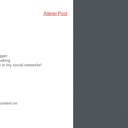
Älterer Post
gger.
eeking
e in my social networks!
 content on