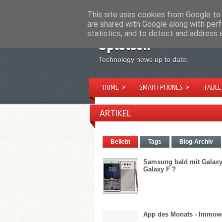
STARTSEITE
ÜBER UNS
IMPRESSU
This site uses cookies from Google to d
are shared with Google along with perf
statistics, and to detect and address 
Uptotech
Technology news up to date.
HOME
»
SMARTPHONES
»
TABLE
ARTIKEL
Beliebt
Tags
Blog-Archiv
Samsung bald mit Galax
Galaxy F ?
App des Monats - Immow